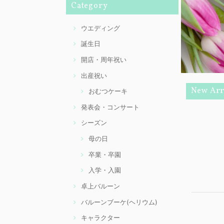
Category
ウエディング
誕生日
開店・周年祝い
出産祝い
New Arr
おむつケーキ
発表会・コンサート
シーズン
母の日
卒業・卒園
入学・入園
卓上バルーン
バルーンブーケ(ヘリウム)
キャラクター